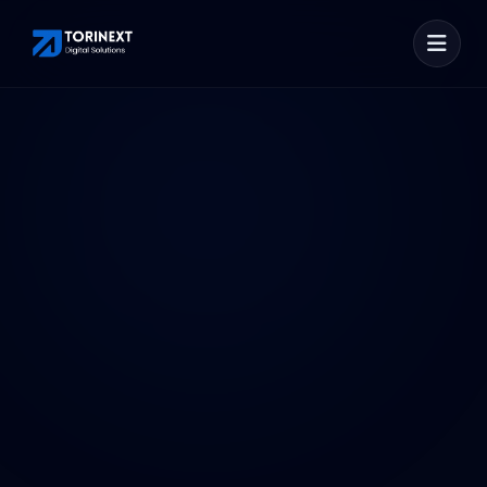
SOFTWARE SUITE
PRO
NEW
NextEvent
NextCourse
Ticketing & Gestione Eventi
LMS, Presenze QR e Voti
Home