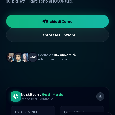
sui biglietti. I dati sono al 100% tuoi.
Richiedi Demo
Esplora le Funzioni
Scelto da
10+ Università
+5k
e Top Brand in Italia.
NextEvent
God-Mode
Pannello di Controllo
TOTAL REVENUE
TICKETS SOLD