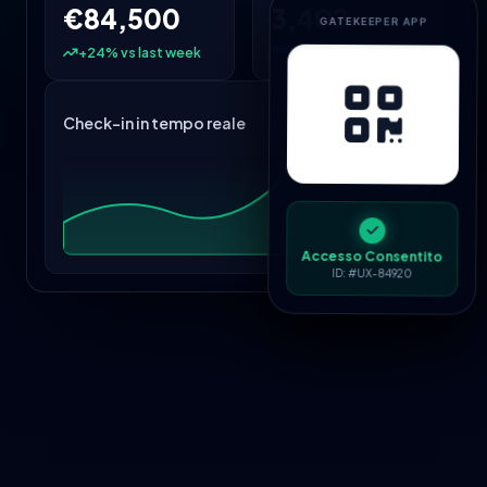
€84,500
3,402
/ 5000
GATEKEEPER APP
+24% vs last week
Check-in in tempo reale
Accesso Consentito
ID: #UX-84920